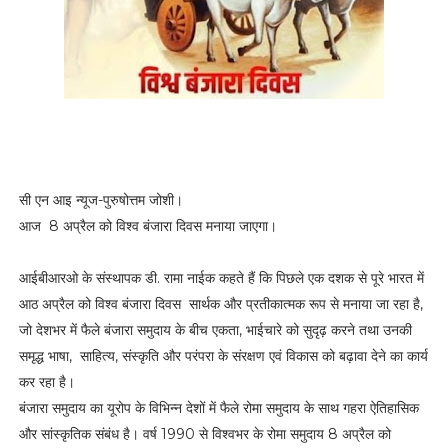
n
d
i
t
i
o
n
s
P
सी एन आइ न्यूज-पुरुषोत्तम जोशी।
r
i
आज 8 अप्रैल को विश्व बंजारा दिवस मनाया जाएगा।
v
a
c
आईबीआरओ के संस्थापक डी. रामा नाईक कहते हैं कि पिछले एक दशक से पूरे भारत में
y
आठ अप्रैल को विश्व बंजारा दिवस सार्थक और प्रतीकात्मक रूप से मनाया जा रहा है,
P
जो देशभर में फैले बंजारा समुदाय के बीच एकता, भाईचारे को सुदृढ़ करने तथा उनकी
o
l
समृद्ध भाषा, साहित्य, संस्कृति और परंपरा के संरक्षण एवं विकास को बढ़ावा देने का कार्य
i
कर रहा है।
c
बंजारा समुदाय का यूरोप के विभिन्न देशों में फैले रोमा समुदाय के साथ गहरा ऐतिहासिक
y
और सांस्कृतिक संबंध है। वर्ष 1990 से विश्वभर के रोमा समुदाय 8 अप्रैल को
D