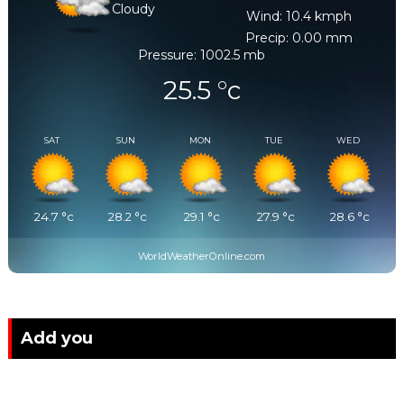
Cloudy
Wind: 10.4 kmph
Precip: 0.00 mm
Pressure: 1002.5 mb
25.5
°c
SAT
SUN
MON
TUE
WED
24.7
°c
28.2
°c
29.1
°c
27.9
°c
28.6
°c
WorldWeatherOnline.com
Add you