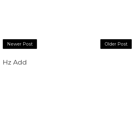
Newer Post
Older Post
Hz Add