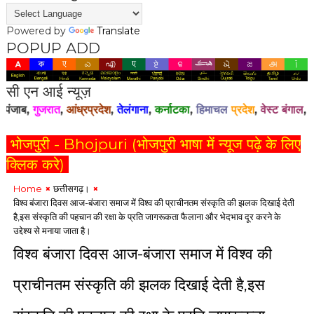
i
n
Powered by
Translate
d
POPUP ADD
i
a
.
सी एन आई न्यूज़
c
o
आंध्रप्रदेश
,
तेलंगाना
,
कर्नाटका
,
हिमाचल
प्रदेश
,
वेस्ट बंगाल
,
एन सी आर दिल्ली
m
भोजपुरी - Bhojpuri (भोजपुरी भाषा में न्यूज पढ़े के लिए
F
क्लिक करे)
a
c
Home
छत्तीसगढ़।
e
विश्व बंजारा दिवस आज-बंजारा समाज में विश्व की प्राचीनतम संस्कृति की झलक दिखाई देती
b
है,इस संस्कृति की पहचान की रक्षा के प्रति जागरूकता फैलाना और भेदभाव दूर करने के
o
उद्देश्य से मनाया जाता है।
o
विश्व बंजारा दिवस आज-बंजारा समाज में विश्व की
k
P
a
प्राचीनतम संस्कृति की झलक दिखाई देती है,इस
g
e