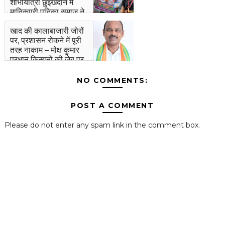
शोभायात्रा छुईखदान में
मानिकपुरी पनिका समाज ने
कबीर साहेब प्राकट्य उत्सव
मनाया।
खाद की कालाबाजारी जोरों
पर, प्रशासन रोकने में पूरी
तरह नाकाम – मोक्ष कुमार
प्रधान किसानों की जेब पर
डाका, जिम्मेदार अधिकारियों
की चुप्पी पर उठे सवाल
NO COMMENTS:
POST A COMMENT
Please do not enter any spam link in the comment box.