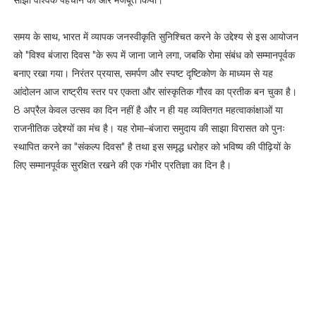
साझा वैश्विक पहचान को और मजबूत किया।
o
n
t
समय के साथ, भारत में व्यापक जनस्वीकृति सुनिश्चित करने के उद्देश्य से इस आयोजन
a
को "विश्व बंजारा दिवस "के रूप में जाना जाने लगा, जबकि रोमा संबंध को सम्मानपूर्वक
c
t
बनाए रखा गया। निरंतर प्रयास, समर्पण और स्पष्ट दृष्टिकोण के माध्यम से यह
@
आंदोलन आज राष्ट्रीय स्तर पर एकता और सांस्कृतिक गौरव का प्रतीक बन चुका है।
c
8 अप्रैल केवल उत्सव का दिन नहीं है और न ही यह व्यक्तिगत महत्वाकांक्षाओं या
e
n
राजनीतिक उद्देश्यों का मंच है। यह रोमा–बंजारा समुदाय की साझा विरासत को पुनः
t
स्थापित करने का "संकल्प दिवस" है तथा इस समृद्ध धरोहर को भविष्य की पीढ़ियों के
r
लिए सम्मानपूर्वक सुरक्षित रखने की एक गंभीर प्रतिज्ञा का दिन है।
a
l
n
e
w
s
-
i
n
d
i
a