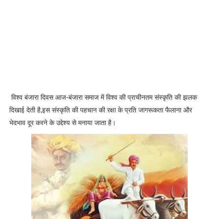
i
o
n
C
o
n
t
a
c
t
विश्व बंजारा दिवस आज-बंजारा समाज में विश्व की प्राचीनतम संस्कृति की झलक
U
दिखाई देती है,इस संस्कृति की पहचान की रक्षा के प्रति जागरूकता फैलाना और
s
भेदभाव दूर करने के उद्देश्य से मनाया जाता है।
T
e
r
m
s
a
n
d
c
o