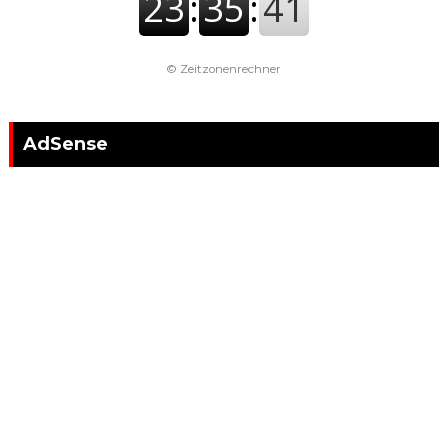
©
Zeitzonenrechner
AdSense