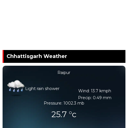
Chhattisgarh Weather
Raipur
Light rain shower
Wind: 13.7 kmph
Precip: 0.49 mm
Pressure: 1002.3 mb
25.7
°c