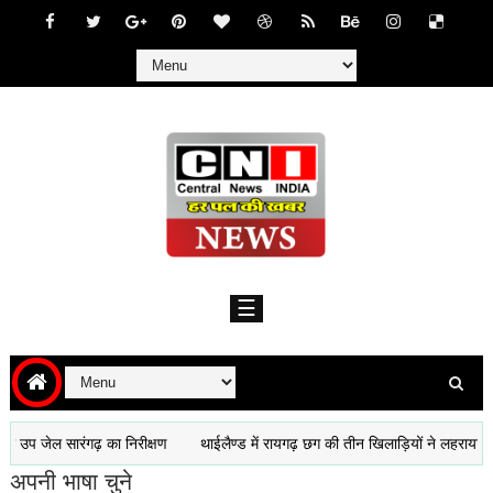
w
w
w
.
c
e
n
☰
t
r
a
l
n
e
रंगढ़ का निरीक्षण
थाईलैण्ड में रायगढ़ छग की तीन खिलाड़ियों ने लहराया परचम स्वर्
w
s
अपनी भाषा चुने
-