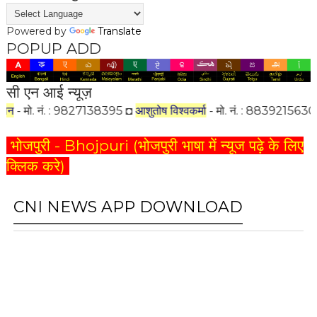
i
n
Powered by
Translate
d
POPUP ADD
i
a
.
सी एन आई न्यूज़
c
o
 9827138395 ◘
आशुतोष विश्वकर्मा
- मो. नं. : 8839215630 ◘
सोना दीवान
- 
m
भोजपुरी - Bhojpuri (भोजपुरी भाषा में न्यूज पढ़े के लिए
F
क्लिक करे)
a
c
e
CNI NEWS APP DOWNLOAD
b
o
o
k
P
a
g
e