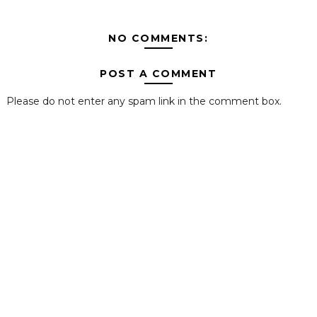
i
o
n
NO COMMENTS:
C
o
POST A COMMENT
n
t
Please do not enter any spam link in the comment box.
a
c
t
U
s
T
e
r
m
s
a
n
d
c
o