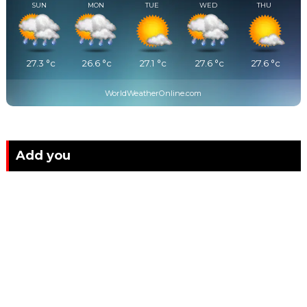
SUN
MON
TUE
WED
THU
27.3
°c
26.6
°c
27.1
°c
27.6
°c
27.6
°c
WorldWeatherOnline.com
Add you