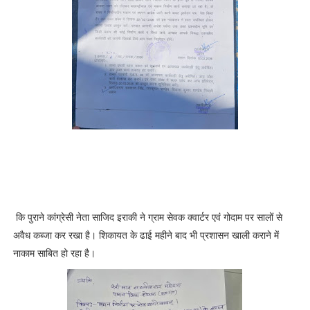
i
s
c
l
a
i
m
e
r
T
o
l
l
-
f
कि पुराने कांग्रेसी नेता साजिद इराकी ने ग्राम सेवक क्वार्टर एवं गोदाम पर सालों से
r
e
अवैध कब्जा कर रखा है। शिकायत के ढाई महीने बाद भी प्रशासन खाली कराने में
e
नाकाम साबित हो रहा है।
M
i
s
s