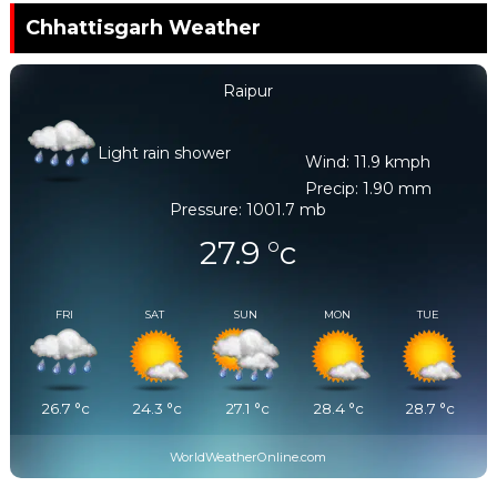
Chhattisgarh Weather
Raipur
Light rain shower
Wind: 11.9 kmph
Precip: 1.90 mm
Pressure: 1001.7 mb
27.9
°c
FRI
SAT
SUN
MON
TUE
26.7
°c
24.3
°c
27.1
°c
28.4
°c
28.7
°c
WorldWeatherOnline.com