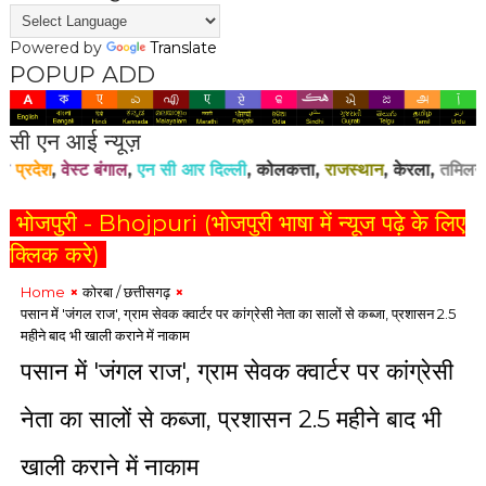
i
n
Powered by
Translate
d
POPUP ADD
i
a
.
सी एन आई न्यूज़
c
o
गाल
,
एन सी आर दिल्ली
, कोलकत्ता,
राजस्थान
, केरला,
तमिलनाडु -
इन राज्यों में
m
भोजपुरी - Bhojpuri (भोजपुरी भाषा में न्यूज पढ़े के लिए
F
क्लिक करे)
a
c
Home
कोरबा / छत्तीसगढ़
e
पसान में 'जंगल राज', ग्राम सेवक क्वार्टर पर कांग्रेसी नेता का सालों से कब्जा, प्रशासन 2.5
b
महीने बाद भी खाली कराने में नाकाम
o
पसान में 'जंगल राज', ग्राम सेवक क्वार्टर पर कांग्रेसी
o
k
P
नेता का सालों से कब्जा, प्रशासन 2.5 महीने बाद भी
a
g
खाली कराने में नाकाम
e