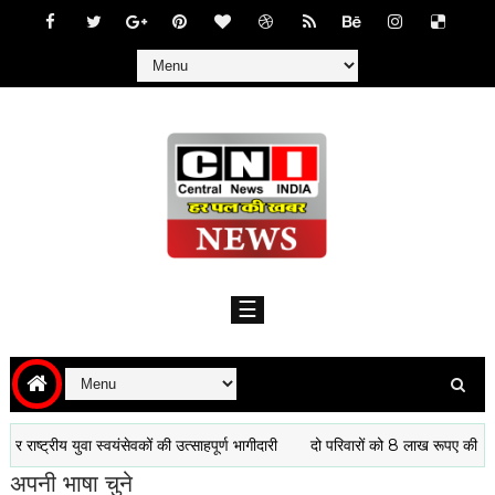
w
w
w
.
c
e
n
☰
t
r
a
l
n
e
 स्वयंसेवकों की उत्साहपूर्ण भागीदारी
दो परिवारों को 8 लाख रूपए की आर्थिक सहायता मं
w
s
अपनी भाषा चुने
-