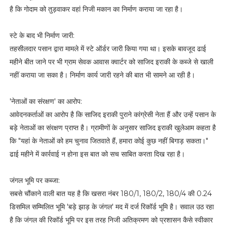
o
है कि गोदाम को तुड़वाकर वहां निजी मकान का निर्माण कराया जा रहा है।
n
t
a
स्टे के बाद भी निर्माण जारी:
c
तहसीलदार पसान द्वारा मामले में स्टे ऑर्डर जारी किया गया था। इसके बावजूद ढाई
t
@
महीने बीत जाने पर भी ग्राम सेवक आवास क्वार्टर को साजिद इराकी के कब्जे से खाली
c
नहीं कराया जा सका है। निर्माण कार्य जारी रहने की बात भी सामने आ रही है।
e
n
t
'नेताओं का संरक्षण' का आरोप:
r
आवेदनकर्ताओं का आरोप है कि साजिद इराकी पुराने कांग्रेसी नेता हैं और उन्हें पसान के
a
बड़े नेताओं का संरक्षण प्राप्त है। ग्रामीणों के अनुसार साजिद इराकी खुलेआम कहता है
l
n
कि "यहां के नेताओं को हम चुनाव जितवाते हैं, हमारा कोई कुछ नहीं बिगाड़ सकता।"
e
ढाई महीने में कार्रवाई न होना इस बात को सच साबित करता दिख रहा है।
w
s
-
जंगल भूमि पर कब्जा:
i
सबसे चौंकाने वाली बात यह है कि खसरा नंबर 180/1, 180/2, 180/4 की 0.24
n
d
डिसमिल सम्मिलित भूमि 'बड़े झाड़ के जंगल' मद में दर्ज रिकॉर्ड भूमि है। सवाल उठ रहा
i
है कि जंगल की रिकॉर्ड भूमि पर इस तरह निजी अतिक्रमण को प्रशासन कैसे स्वीकार
a