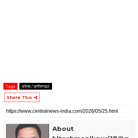
Tags
कोरबा / छत्तीसगढ़#
Share This
About