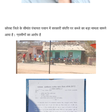
n
d
i
t
i
o
कोरबा जिले के सीमांत पंचायत पसान में सरकारी संपत्ति पर कब्जे का बड़ा मामला सामने
n
आया है। ग्रामीणों का आरोप है
s
P
r
i
v
a
c
y
P
o
l
i
c
y
D