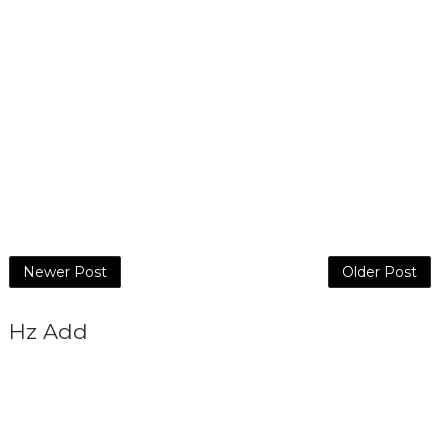
Newer Post
Older Post
Hz Add