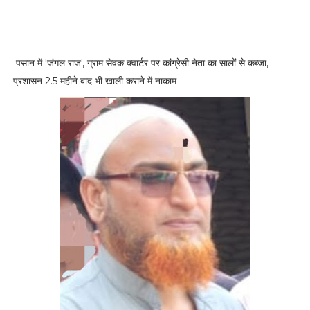
i
o
n
C
पसान में 'जंगल राज', ग्राम सेवक क्वार्टर पर कांग्रेसी नेता का सालों से कब्जा,
o
प्रशासन 2.5 महीने बाद भी खाली कराने में नाकाम
n
t
a
c
t
U
s
T
e
r
m
s
a
n
d
c
o