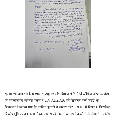
C
a
l
l
N
o
.
+
9
1
-
8
8
3
9
2
-
1
5
ग्रामवासी रामशरण सिंह तंवर, राजकुमार और विकास ने SDM ऑफिस पोंडी उपरोड़ा
6
3
एवं तहसीलदार ऑफिस पसान में 20/02/2026 को शिकायत दर्ज कराई थी।
0
शिकायत में बताया गया कि साजिद इराकी ने खसरा नंबर 180/2 में स्थित 6 डिसमिल
c
रिकॉर्ड भूमि पर बने ग्राम सेवक आवास एवं गोदाम को अपने कब्जे में ले लिया है। आरोप